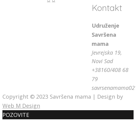
Kontakt
Udruženje
Savršena
mama
Jevrejska 19,
Novi Sad
+38160/408 68
79
savrsenamama02
Copyright © 2023 Savršena mama | Design by
Web M Design
POZOVITE