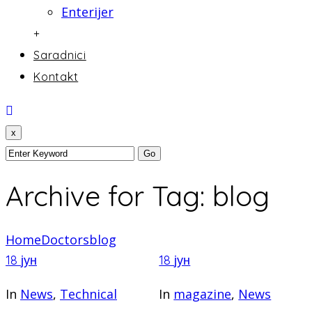
Enterijer
+
Saradnici
Kontakt
x
Archive for Tag: blog
Home
Doctors
blog
18
јун
18
јун
In
News
,
Technical
In
magazine
,
News