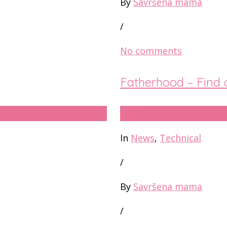
By
Savršena mama
/
No comments
Fatherhood – Find 
18
јун
In
News
,
Technical
/
By
Savršena mama
/