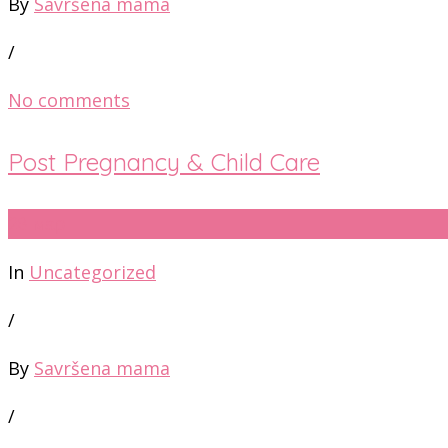
By
Savršena mama
/
No comments
Post Pregnancy & Child Care
28
мар
In
Uncategorized
/
By
Savršena mama
/