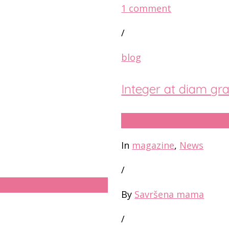
1 comment
/
blog
Integer at diam grav
18
јун
In
magazine
,
News
/
By
Savršena mama
/