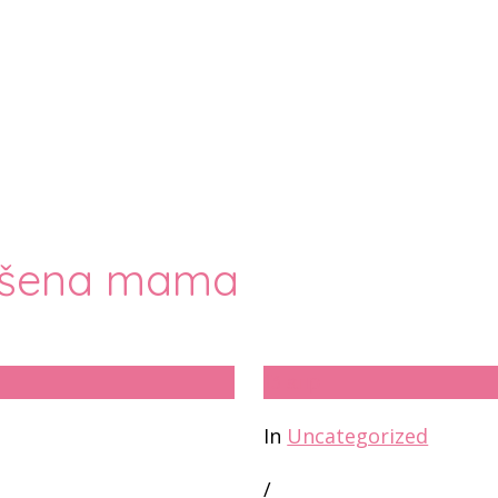
vršena mama
13
апр
In
Uncategorized
/