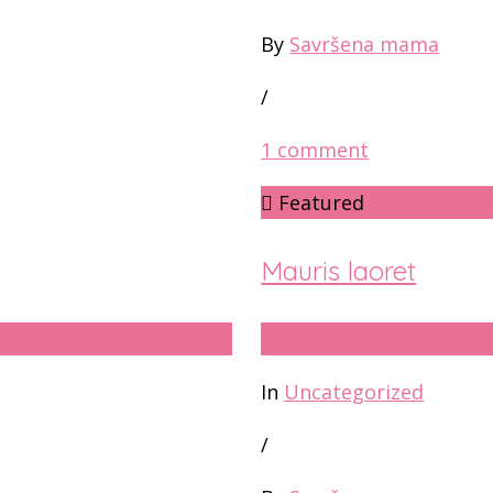
By
Savršena mama
/
1 comment
Featured
Mauris laoret
30
мар
In
Uncategorized
/