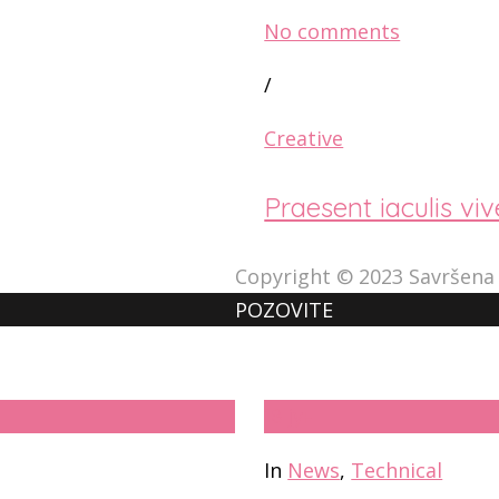
No comments
/
Creative
Praesent iaculis viv
Copyright © 2023 Savršen
POZOVITE
18
јун
In
News
,
Technical