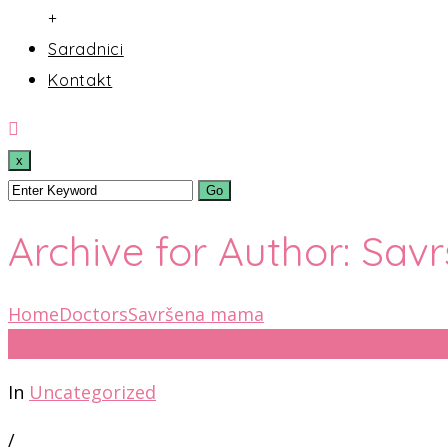
+
Saradnici
Kontakt
x
Archive for Author: Sa
Home
Doctors
Savršena mama
27
јан
In
Uncategorized
/