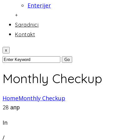
Enterijer
+
Saradnici
Kontakt
x
Monthly Checkup
Home
Monthly Checkup
28
апр
In
/