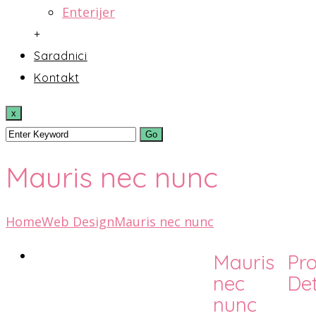
Enterijer
+
Saradnici
Kontakt
x
Mauris nec nunc
Home
Web Design
Mauris nec nunc
Mauris
Pro
nec
Det
nunc