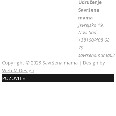
Udruženje
Savršena
mama
Jevrejska 19,
Novi Sad
+38160/408 68
79
savrsenamama02
Copyright © 2023 Savršena mama | Design by
Web M Design
POZOVITE