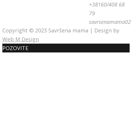
+38160/408 68
79
savrsenamama02
Copyright © 2023 Savršena mama | Design by
Web M Design
POZOVITE