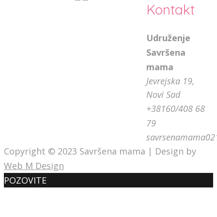
Kontakt
Udruženje
Savršena
mama
Jevrejska 19,
Novi Sad
+38160/408 68
79
savrsenamama02
Copyright © 2023 Savršena mama | Design by
Web M Design
POZOVITE